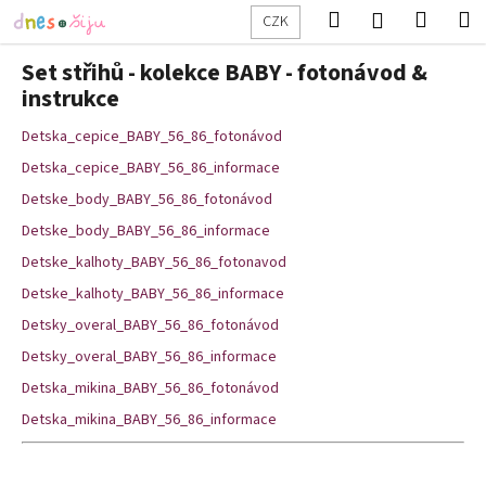
K
Přejít
Hledat
Nákup
M
Přihlášení
CZK
na
o
obsah
Zpět
Zpět
košík
š
Set střihů - kolekce BABY - fotonávod &
í
instrukce
C
k
Detska_cepice_BABY_56_86_fotonávod
o
p
Detska_cepice_BABY_56_86_informace
o
Detske_body_BABY_56_86_fotonávod
t
Detske_body_BABY_56_86_informace
ř
Detske_kalhoty_BABY_56_86_fotonavod
e
Detske_kalhoty_BABY_56_86_informace
b
Detsky_overal_BABY_56_86_fotonávod
u
Detsky_overal_BABY_56_86_informace
j
Detska_mikina_BABY_56_86_fotonávod
e
Detska_mikina_BABY_56_86_informace
t
e
n