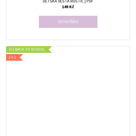
DĚTSKÁ VESTA RUSTIC | PDF
149 Kč
DO KOŠÍKU
2+1 BACK TO SCHOOL
2 + 1