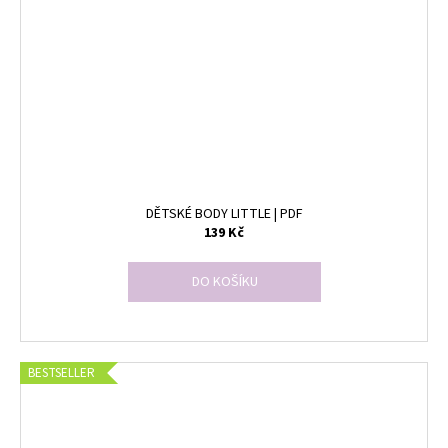
DĚTSKÉ BODY LITTLE | PDF
139 Kč
DO KOŠÍKU
BESTSELLER