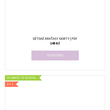
DĚTSKÉ KRAŤASY SKIRTY | PDF
149 Kč
DO KOŠÍKU
2+1 BACK TO SCHOOL
2 + 1