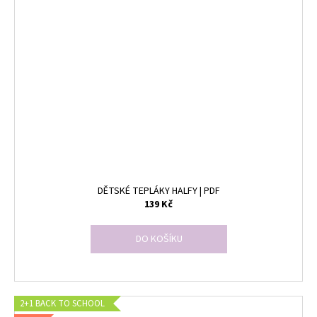
DĚTSKÉ TEPLÁKY HALFY | PDF
139 Kč
DO KOŠÍKU
2+1 BACK TO SCHOOL