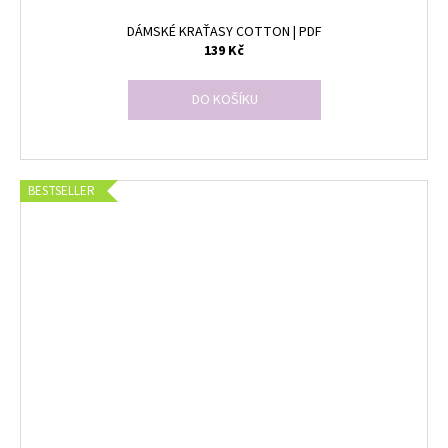
DÁMSKÉ KRAŤASY COTTON | PDF
139 Kč
DO KOŠÍKU
BESTSELLER