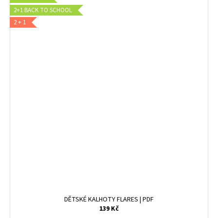
2+1 BACK TO SCHOOL
2 + 1
DĚTSKÉ KALHOTY FLARES | PDF
139 Kč