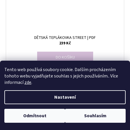
DĚTSKÁ TEPLÁKOVKA STREET | PDF
239 Kč
DO KOŠÍKU
Tento web používá soubory cookie. Dalším procházením
tohoto webu vyjadřujete souhlas s jejich používáním.. Více
informací
zde
.
NAČÍST 24 DALŠÍCH
Nastavení
S
1
10
t
O
r
v
NAHORU
Odmítnout
Souhlasím
á
l
n
á
k