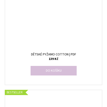
DĚTSKÉ PYŽAMO COTTON | PDF
139 Kč
DO KOŠÍKU
BESTSELLER