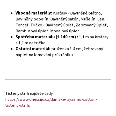
č
u
j
Vhodné materiály:
Kraťasy - Bavlněné plátno,
e
Bavlněný popelín, Bavlněný satén, Mušelín, Len,
m
Tencel, Tričko - Bavlnený úplet, Žebrovaný úplet,
e
Bambusový úplet, Modalový úplet
Spotřeba materiálu (š.140 cm) :
1,1 m na kraťasy
a 1,1 m na tričko
Ostatní materiál:
pruženka š. 4 cm, žebrovaný
náplet na lemování průkrčníku
Tištěný střih najdete tady:
https://www.dnessiju.cz/damske-pyzamo-cotton-
tisteny-strih/