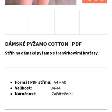
a
j
í
t
?
DÁMSKÉ PYŽAMO COTTON | PDF
Střih na dámské pyžamo s trenýrkovými kraťasy.
HLEDAT
D
Formát PDF střihu:
A4 + A0
o
Velikost:
34-44
p
Náročnost:
Začátečníci
o
r
u