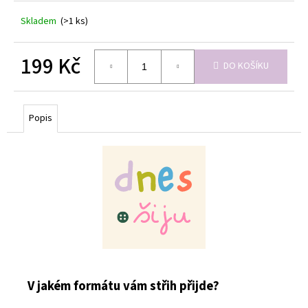
Skladem
(>1 ks)
199 Kč
DO KOŠÍKU
Měrná
cena:
Popis
V jakém formátu vám střih přijde?