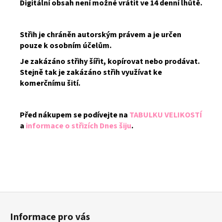
Digitální obsah není možné vrátit ve 14 denní lhůtě.
Střih je chráněn autorským právem a je určen
pouze k osobním účelům.
Je zakázáno střihy šířit, kopírovat nebo prodávat.
Stejně tak je zakázáno střih využívat ke
komerčnímu šití.
Před nákupem se podívejte na
TABULKU VELIKOSTÍ
a
informace o střizích Dnes šiju
.
Z
á
Informace pro vás