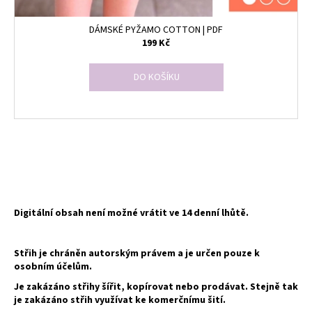
DÁMSKÉ PYŽAMO COTTON | PDF
199 Kč
DO KOŠÍKU
O
v
l
á
d
Digitální obsah není možné vrátit ve 14 denní lhůtě.
a
c
Střih je chráněn autorským právem a je určen pouze k
í
osobním účelům.
p
Je zakázáno střihy šířit, kopírovat nebo prodávat. Stejně tak
r
je zakázáno střih využívat ke komerčnímu šití.
v