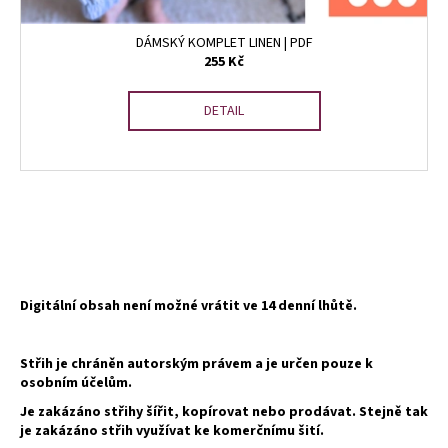
DÁMSKÝ KOMPLET LINEN | PDF
255 Kč
DETAIL
O
v
l
á
d
Digitální obsah není možné vrátit ve 14 denní lhůtě.
a
c
Střih je chráněn autorským právem a je určen pouze k
í
osobním účelům.
p
Je zakázáno střihy šířit, kopírovat nebo prodávat. Stejně tak
r
je zakázáno střih využívat ke komerčnímu šití.
v