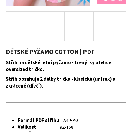
a
j
í
t
?
DĚTSKÉ PYŽAMO COTTON | PDF
Střih na dětské letní pyžamo - trenýrky a lehce
HLEDAT
oversized tričko.
Střih obsahuje 2 délky trička - klasické (unisex) a
zkrácené (dívčí).
D
o
p
o
r
Formát PDF střihu:
A4 + A0
u
Velikost:
92-158