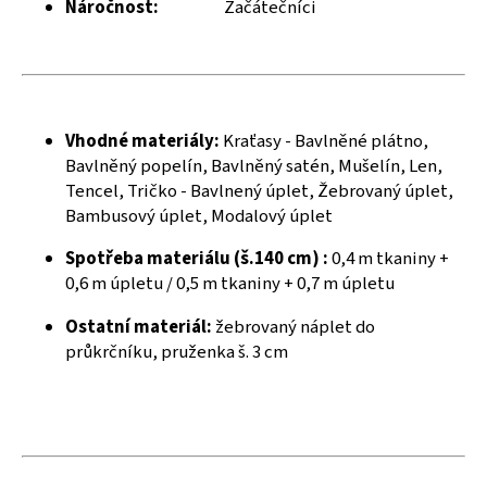
č
Náročnost:
Začátečníci
u
j
e
m
e
Vhodné materiály:
Kraťasy - Bavlněné plátno,
Bavlněný popelín, Bavlněný satén, Mušelín, Len,
Tencel, Tričko - Bavlnený úplet, Žebrovaný úplet,
Bambusový úplet, Modalový úplet
Spotřeba materiálu (š.140 cm) :
0,4 m tkaniny +
0,6 m úpletu / 0,5 m tkaniny + 0,7 m úpletu
Ostatní materiál:
žebrovaný náplet do
průkrčníku, pruženka š. 3 cm