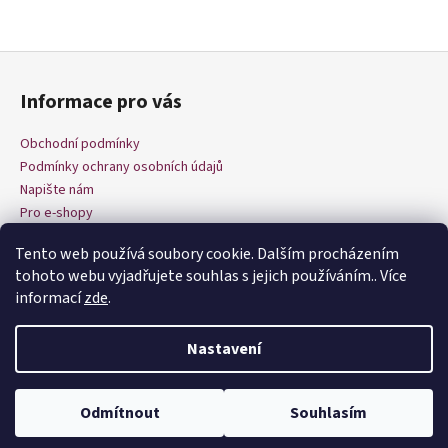
Z
á
Informace pro vás
p
a
Obchodní podmínky
t
Podmínky ochrany osobních údajů
í
Napište nám
Pro e-shopy
Tento web používá soubory cookie. Dalším procházením
tohoto webu vyjadřujete souhlas s jejich používáním.. Více
informací
zde
.
Nastavení
Vytvořil Shoptet
Copyright 2026
Dnes šiju
. Všechna práva vyhrazena.
Upravit
Odmítnout
Souhlasím
nastavení cookies