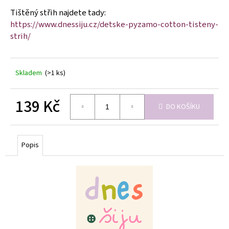
Tištěný střih najdete tady:
https://www.dnessiju.cz/detske-pyzamo-cotton-tisteny-
strih/
Skladem
(>1 ks)
139 Kč
DO KOŠÍKU
Měrná
cena:
Popis