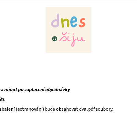
ka minut po zaplacení objednávky
.
átu.
rozbalení (extrahování) bude obsahovat dva .pdf soubory.