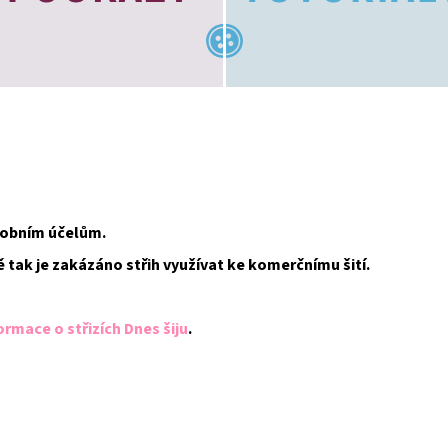
osobním účelům.
ě tak je zakázáno střih využívat ke komerčnímu šití.
ormace o střizích Dnes šiju
.