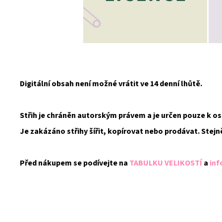
Digitální obsah není možné vrátit ve 14 denní lhůtě.
Střih je chráněn autorským právem a je určen pouze k 
Je zakázáno střihy šířit, kopírovat nebo prodávat. Stejn
Před nákupem se podívejte na
TABULKU VELIKOSTÍ
a
inf