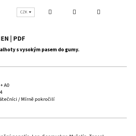
Hledat
Přihlášení
Nákupní
UŠITO
ŠIJEME S DNES ŠIJU
CZK
košík
EN | PDF
kalhoty s vysokým pasem do gumy.
 + A0
4
átečníci / Mírně pokročilí