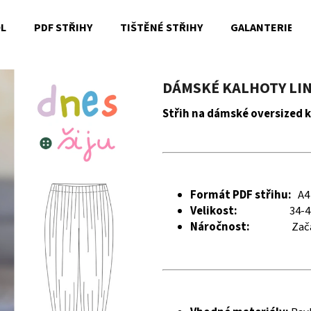
OL
PDF STŘIHY
TIŠTĚNÉ STŘIHY
GALANTERIE
Co potřebujete najít?
DÁMSKÉ KALHOTY LIN
Střih na dámské oversized 
HLEDAT
Doporučujeme
Formát PDF střihu:
A4
Velikost:
34-4
Náročnost:
Zač