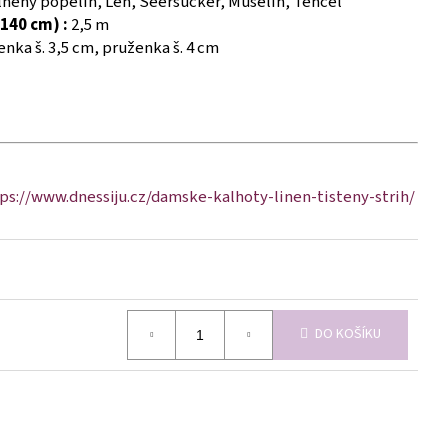
něný popelín, Len, Seersucker, Mušelín, Tencel
140 cm) :
2,5 m
nka š. 3,5 cm, pruženka š. 4 cm
ps://www.dnessiju.cz/damske-kalhoty-linen-tisteny-strih/
DO KOŠÍKU