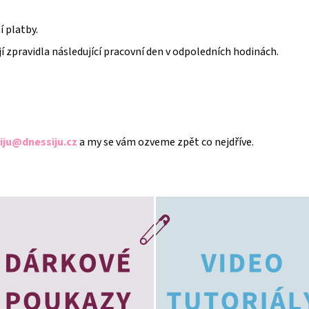
 platby.
jí zpravidla následující pracovní den v odpoledních hodinách.
iju@dnessiju.cz
a my se vám ozveme zpět co nejdříve.