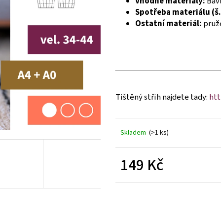
Vhodné materiály:
Bavl
Spotřeba materiálu (š.
Ostatní materiál:
pruže
Tištěný střih najdete tady:
htt
Skladem
(>1 ks)
149 Kč
Měrná
cena: