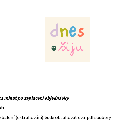
ka minut po zaplacení objednávky
.
átu.
rozbalení (extrahování) bude obsahovat dva .pdf soubory.