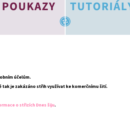
osobním účelům.
ě tak je zakázáno střih využívat ke komerčnímu šití.
ormace o střizích Dnes šiju
.