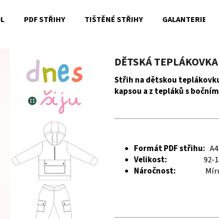
OL
PDF STŘIHY
TIŠTĚNÉ STŘIHY
GALANTERIE
Co potřebujete najít?
DĚTSKÁ TEPLÁKOVKA 
Střih na dětskou teplákovk
kapsou a z tepláků s bočním
HLEDAT
Doporučujeme
Formát PDF střihu:
A4
Velikost:
92-1
Náročnost:
Mírn