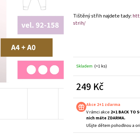
Tištěný střih najdete tady:
htt
strih/
Skladem
(>1 ks)
249 Kč
Měrná
cena:
Akce 2+1 zdarma
V rámci akce
2+1 BACK TO 
nich máte ZDARMA.
Ušijte dětem pohodlnou a ori