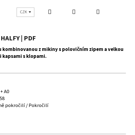
Hledat
Přihlášení
Nákupní
UŠITO
ŠIJEME S DNES ŠIJU
CZK
košík
HALFY | PDF
u kombinovanou z mikiny s polovičním zipem a velkou
i kapsami s klopami.
 + A0
58
ě pokročilí / Pokročilí