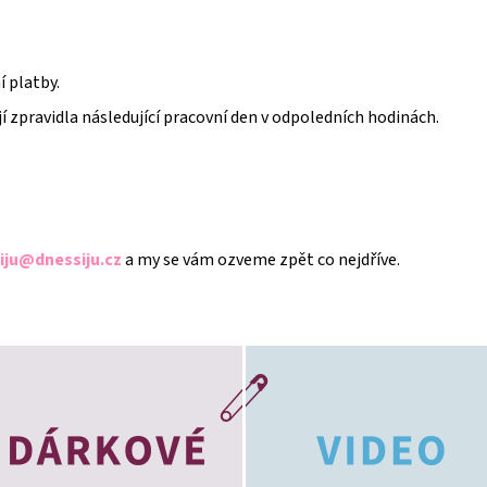
 platby.
jí zpravidla následující pracovní den v odpoledních hodinách.
iju@dnessiju.cz
a my se vám ozveme zpět co nejdříve.