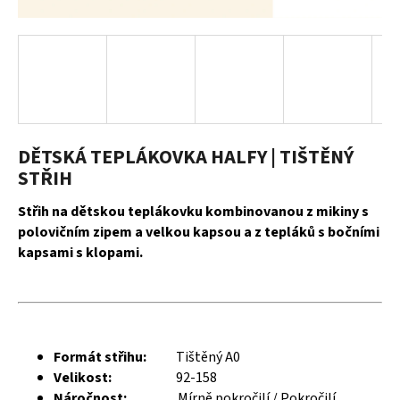
a
j
í
t
?
DĚTSKÁ TEPLÁKOVKA HALFY | TIŠTĚNÝ
STŘIH
HLEDAT
Střih na dětskou teplákovku kombinovanou z mikiny s
polovičním zipem a velkou kapsou a z tepláků s bočními
kapsami s klopami.
D
o
p
o
Formát střihu:
Tištěný A0
r
Velikost:
92-158
u
Náročnost:
Mírně pokročilí / Pokročilí