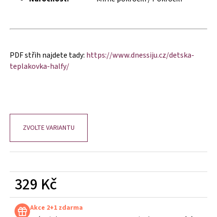
č
u
j
e
m
e
PDF střih najdete tady:
https://www.dnessiju.cz/detska-
teplakovka-halfy/
ZVOLTE VARIANTU
329 Kč
Měrná
cena:
Akce 2+1 zdarma