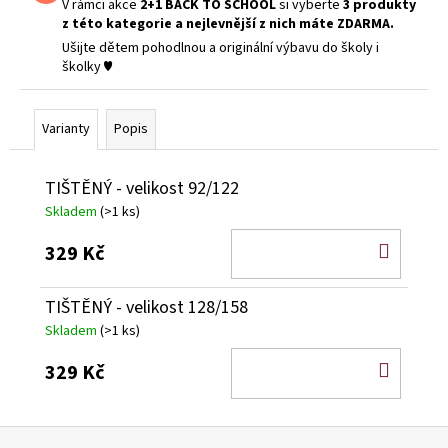
V rámci akce
2+1 BACK TO SCHOOL
si vyberte
3 produkty
z této kategorie a nejlevnější z nich máte ZDARMA.
Ušijte dětem pohodlnou a originální výbavu do školy i
školky ♥
Varianty
Popis
TIŠTĚNÝ - velikost 92/122
Skladem
(>1 ks)
DO
329 Kč
KOŠÍ
TIŠTĚNÝ - velikost 128/158
Skladem
(>1 ks)
DO
329 Kč
KOŠÍ
Z