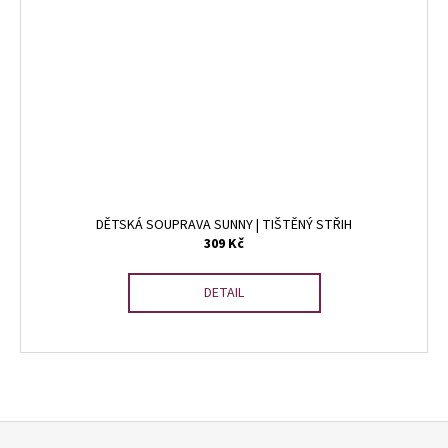
DĚTSKÁ SOUPRAVA SUNNY | TIŠTĚNÝ STŘIH
309 Kč
DETAIL
O
v
Z
l