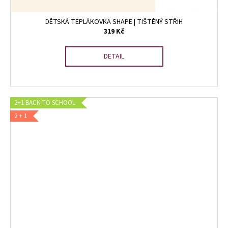
DĚTSKÁ TEPLÁKOVKA SHAPE | TIŠTĚNÝ STŘIH
319 Kč
DETAIL
2+1 BACK TO SCHOOL
2 + 1