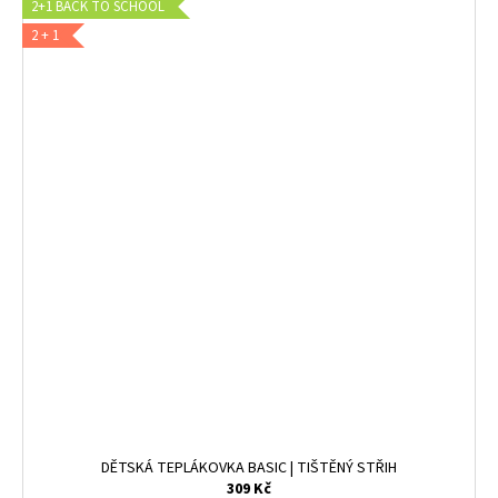
2+1 BACK TO SCHOOL
2 + 1
DĚTSKÁ TEPLÁKOVKA BASIC | TIŠTĚNÝ STŘIH
309 Kč