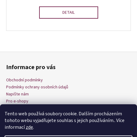
DETAIL
O
v
Z
l
á
á
Informace pro vás
p
d
a
a
Obchodní podmínky
c
t
Podmínky ochrany osobních údajů
í
í
Napište nám
p
Pro e-shopy
r
v
Tento web používá soubory cookie. Dalším procházením
k
tohoto webu vyjadřujete souhlas s jejich používáním.. Více
y
informací
zde
.
v