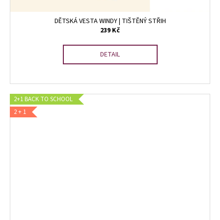
DĚTSKÁ VESTA WINDY | TIŠTĚNÝ STŘIH
239 Kč
DETAIL
2+1 BACK TO SCHOOL
2 + 1