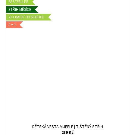
BESTSELLER
STŘIH MĚSÍCE
2+1 BACK TO SCHOOL
2 + 1
DĚTSKÁ VESTA MUFFLE | TIŠTĚNÝ STŘIH
239 Kč