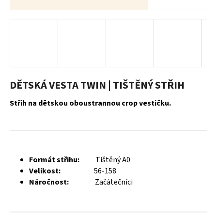
a
j
í
t
?
DĚTSKÁ VESTA TWIN | TIŠTĚNÝ STŘIH
Střih na dětskou oboustrannou crop vestičku.
HLEDAT
D
Formát střihu:
Tištěný A0
o
Velikost:
56-158
p
Náročnost:
Začátečníci
o
r
u