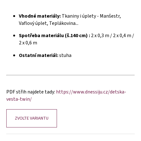
č
u
j
Vhodné materiály:
Tkaniny i úplety - Manšestr,
e
Vaflový úplet, Teplákovina...
m
e
Spotřeba materiálu (š.140 cm) :
2 x 0,3 m / 2 x 0,4 m /
2 x 0,6 m
Ostatní materiál:
stuha
PDF střih najdete tady:
https://www.dnessiju.cz/detska-
vesta-twin/
ZVOLTE VARIANTU