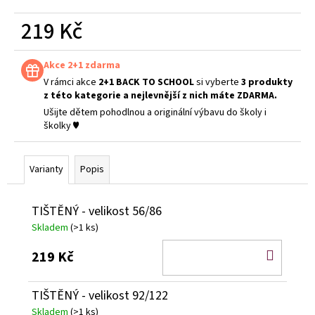
219 Kč
Měrná
cena:
Akce 2+1 zdarma
V rámci akce
2+1 BACK TO SCHOOL
si vyberte
3 produkty
z této kategorie a nejlevnější z nich máte ZDARMA.
Ušijte dětem pohodlnou a originální výbavu do školy i
školky ♥
Varianty
Popis
TIŠTĚNÝ - velikost 56/86
Skladem
(>1 ks)
DO
219 Kč
KOŠÍ
TIŠTĚNÝ - velikost 92/122
Skladem
(>1 ks)