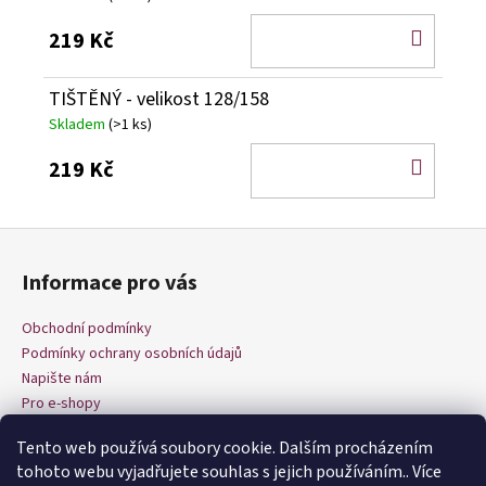
DO
219 Kč
KOŠÍ
TIŠTĚNÝ - velikost 128/158
Skladem
(>1 ks)
DO
219 Kč
KOŠÍ
Z
á
Informace pro vás
p
a
Obchodní podmínky
t
Podmínky ochrany osobních údajů
í
Napište nám
Pro e-shopy
Tento web používá soubory cookie. Dalším procházením
tohoto webu vyjadřujete souhlas s jejich používáním.. Více