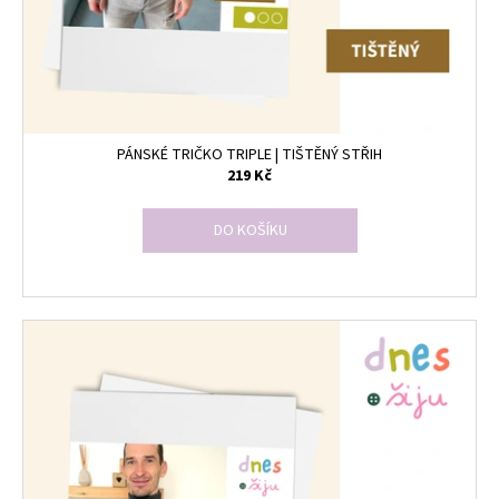
č
t
u
ů
j
e
m
e
PÁNSKÉ TRIČKO TRIPLE | TIŠTĚNÝ STŘIH
219 Kč
DO KOŠÍKU