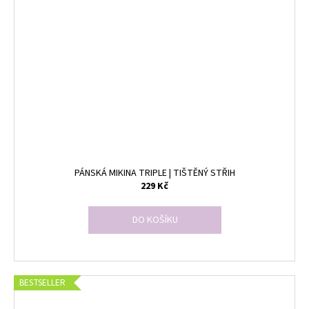
PÁNSKÁ MIKINA TRIPLE | TIŠTĚNÝ STŘIH
229 Kč
DO KOŠÍKU
BESTSELLER