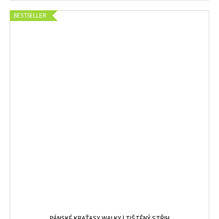
BESTSELLER
PÁNSKÉ KRAŤASY WALKY | TIŠTĚNÝ STŘIH