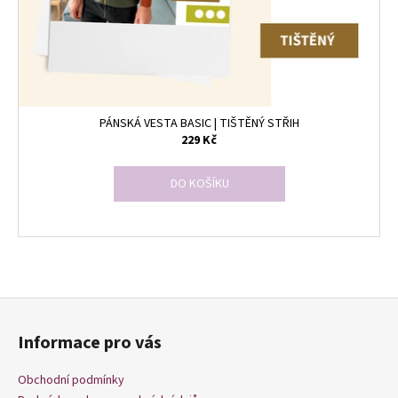
č
t
u
ů
j
e
m
e
PÁNSKÁ VESTA BASIC | TIŠTĚNÝ STŘIH
229 Kč
DO KOŠÍKU
O
v
Z
l
á
á
Informace pro vás
p
d
a
a
Obchodní podmínky
c