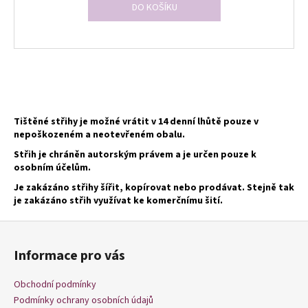
DO KOŠÍKU
O
v
l
Tištěné střihy je možné vrátit v 14 denní lhůtě pouze v
á
nepoškozeném a neotevřeném obalu.
d
Střih je chráněn autorským právem a je určen pouze k
a
osobním účelům.
c
í
Je zakázáno střihy šířit, kopírovat nebo prodávat. Stejně tak
p
je zakázáno střih využívat ke komerčnímu šití.
r
Z
v
á
k
Informace pro vás
p
y
v
a
Obchodní podmínky
ý
t
Podmínky ochrany osobních údajů