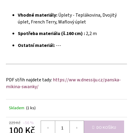
č
u
j
Vhodné materiály:
Úplety - Teplákovina, Dvojitý
e
úplet, French Terry, Waflový úplet
m
e
Spotřeba materiálu (š.160 cm) :
2,2 m
Ostatní materiál:
---
PDF střih najdete tady:
https://ww w.dnessiju.cz/panska-
mikina-swanky/
Skladem
(1 ks)
229 Kč
–56 %
100 Kč
DO KOŠÍKU