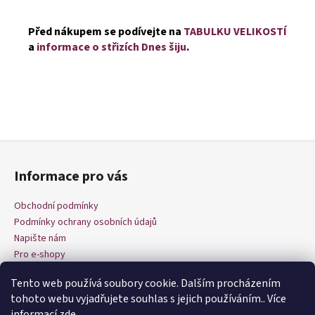
Před nákupem se podívejte na
TABULKU VELIKOSTÍ
a
informace o střizích Dnes šiju
.
Z
á
Informace pro vás
p
a
Obchodní podmínky
t
Podmínky ochrany osobních údajů
í
Napište nám
Pro e-shopy
Tento web používá soubory cookie. Dalším procházením
tohoto webu vyjadřujete souhlas s jejich používáním.. Více
informací
zde
.