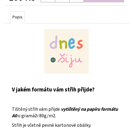
Měrná
cena:
Popis
V jakém formátu vám střih přijde?
Tištěný střih vám přijde
vytištěný na papíru formátu
A0
o gramáži 80g/m2.
Střih je včetně pevné kartonové obálky.