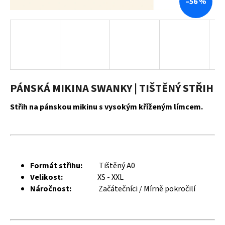
–56 %
a
j
í
t
?
PÁNSKÁ MIKINA SWANKY | TIŠTĚNÝ STŘIH
Střih na pánskou mikinu s vysokým kříženým límcem.
HLEDAT
D
Formát střihu:
Tištěný A0
o
Velikost:
XS - XXL
p
Náročnost:
Začátečníci / Mírně pokročilí
o
r
u