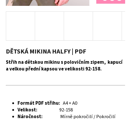
a
j
í
t
?
DĚTSKÁ MIKINA HALFY | PDF
Střih na dětskou mikinu s polovičním zipem, kapucí
HLEDAT
a velkou přední kapsou ve velikosti 92-158.
D
o
Formát PDF střihu:
A4 + A0
p
Velikost:
92-158
o
Náročnost:
Mírně pokročilí / Pokročilí
r
u