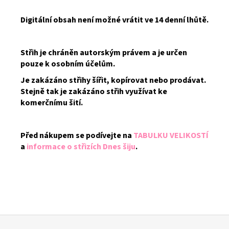
Digitální obsah není možné vrátit ve 14 denní lhůtě.
Střih je chráněn autorským právem a je určen
pouze k osobním účelům.
Je zakázáno střihy šířit, kopírovat nebo prodávat.
Stejně tak je zakázáno střih využívat ke
komerčnímu šití.
Před nákupem se podívejte na
TABULKU VELIKOSTÍ
a
informace o střizích Dnes šiju
.
Z