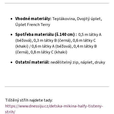
č
u
j
e
Vhodné materiály:
Teplákovina, Dvojitý úplet,
m
Úplet French Terry
e
Spotřeba materiálu (š.140 cm) :
0,5 m látky A
(béžová), 0,3 m látky B (černá), 0,6 m látky C
(khaki) / 0,6 m látky A (béžová), 0,4 m látky B
(černá), 0,8 m látky C (khaki)
Ostatní materiál:
nedělitelný zip, náplet, druky
Tištěný střih najdete tady:
https://www.dnessiju.cz/detska-mikina-halfy-tisteny-
strih/