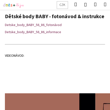
K
Přejít
Hledat
Nákup
M
Přihlášení
CZK
na
o
obsah
Zpět
Zpět
košík
š
Dětské body BABY - fotonávod & instrukce
í
C
Detske_body_BABY_56_86_fotonávod
k
o
Detske_body_BABY_56_86_informace
p
o
t
VIDEONÁVOD:
ř
e
b
u
j
e
t
e
n