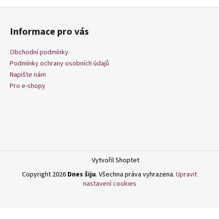
č
Z
u
j
á
Informace pro vás
e
p
m
a
Obchodní podmínky
e
t
Podmínky ochrany osobních údajů
í
Napište nám
Pro e-shopy
Vytvořil Shoptet
Copyright 2026
Dnes šiju
. Všechna práva vyhrazena.
Upravit
nastavení cookies