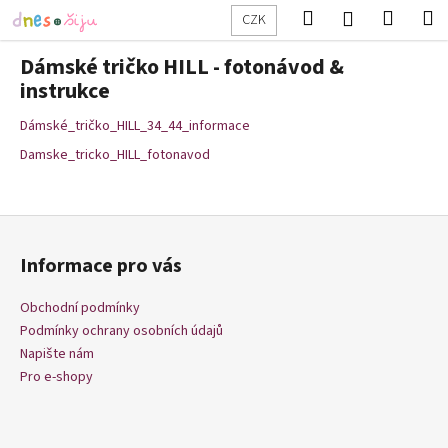
K
Přejít
Hledat
Nákup
M
Přihlášení
CZK
na
o
obsah
Zpět
Zpět
košík
š
Dámské tričko HILL - fotonávod &
í
instrukce
C
k
Dámské_tričko_HILL_34_44_informace
o
p
Damske_tricko_HILL_fotonavod
o
t
Z
ř
á
e
Informace pro vás
p
b
a
Obchodní podmínky
u
t
Podmínky ochrany osobních údajů
j
í
Napište nám
e
Pro e-shopy
t
e
n