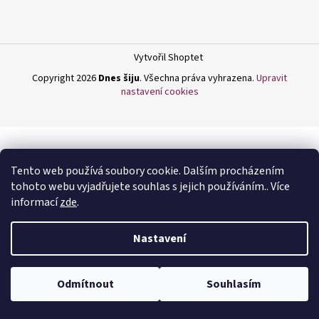
a
j
í
Vytvořil Shoptet
t
Copyright 2026
Dnes šiju
. Všechna práva vyhrazena.
Upravit
?
nastavení cookies
HLEDAT
Tento web používá soubory cookie. Dalším procházením
tohoto webu vyjadřujete souhlas s jejich používáním.. Více
informací
zde
.
D
Nastavení
o
p
o
Odmítnout
Souhlasím
r
u