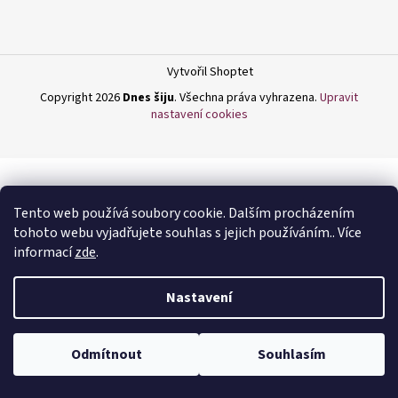
a
j
í
Vytvořil Shoptet
t
Copyright 2026
Dnes šiju
. Všechna práva vyhrazena.
Upravit
?
nastavení cookies
HLEDAT
Tento web používá soubory cookie. Dalším procházením
tohoto webu vyjadřujete souhlas s jejich používáním.. Více
informací
zde
.
D
Nastavení
o
p
o
Odmítnout
Souhlasím
r
u