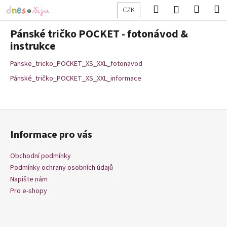
K
Přejít
Hledat
Nákup
M
Přihlášení
CZK
na
o
obsah
Zpět
Zpět
košík
š
Pánské tričko POCKET - fotonávod &
í
instrukce
C
k
Panske_tricko_POCKET_XS_XXL_fotonavod
o
p
Pánské_tričko_POCKET_XS_XXL_informace
o
t
Z
ř
á
e
Informace pro vás
p
b
a
Obchodní podmínky
u
t
Podmínky ochrany osobních údajů
j
í
Napište nám
e
Pro e-shopy
t
e
n