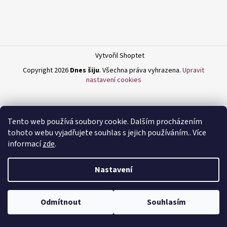
a
j
í
t
Vytvořil Shoptet
?
Copyright 2026
Dnes šiju
. Všechna práva vyhrazena.
Upravit
nastavení cookies
HLEDAT
Tento web používá soubory cookie. Dalším procházením
tohoto webu vyjadřujete souhlas s jejich používáním.. Více
informací
zde
.
D
Nastavení
o
p
o
Odmítnout
Souhlasím
r
u