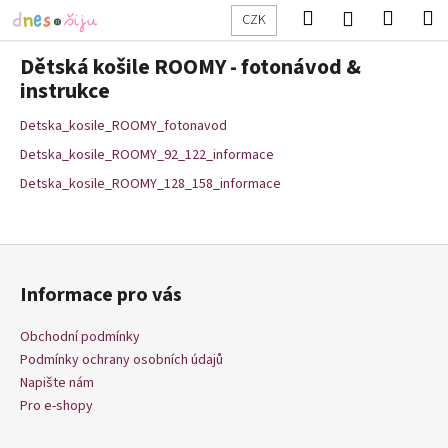
K
Přejít
Hledat
Nákup
M
Přihlášení
CZK
na
o
obsah
Zpět
Zpět
košík
š
Dětská košile ROOMY - fotonávod &
í
instrukce
C
k
Detska_kosile_ROOMY_fotonavod
o
p
Detska_kosile_ROOMY_92_122_informace
o
Detska_kosile_ROOMY_128_158_informace
t
ř
Z
e
á
b
Informace pro vás
p
u
a
j
Obchodní podmínky
t
Podmínky ochrany osobních údajů
e
í
Napište nám
t
Pro e-shopy
e
n