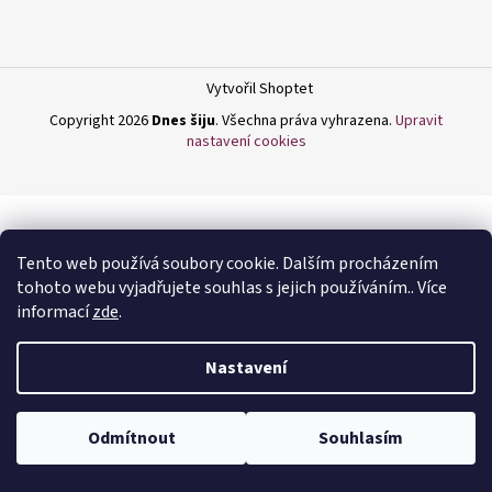
a
j
í
Vytvořil Shoptet
t
Copyright 2026
Dnes šiju
. Všechna práva vyhrazena.
Upravit
?
nastavení cookies
HLEDAT
Tento web používá soubory cookie. Dalším procházením
tohoto webu vyjadřujete souhlas s jejich používáním.. Více
informací
zde
.
D
Nastavení
o
p
o
Odmítnout
Souhlasím
r
u