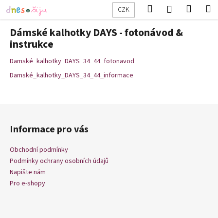
K
Přejít
Hledat
Nákup
M
Přihlášení
CZK
na
o
obsah
Zpět
Zpět
košík
š
Dámské kalhotky DAYS - fotonávod &
í
instrukce
C
k
Damské_kalhotky_DAYS_34_44_fotonavod
o
p
Damské_kalhotky_DAYS_34_44_informace
o
t
Z
ř
á
e
Informace pro vás
p
b
a
Obchodní podmínky
u
t
Podmínky ochrany osobních údajů
j
í
Napište nám
e
Pro e-shopy
t
e
n