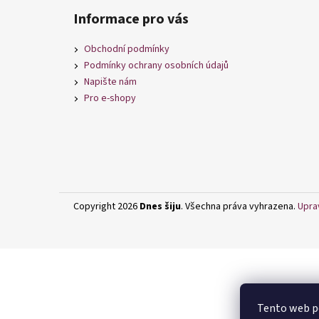
á
Informace pro vás
p
a
Obchodní podmínky
t
Podmínky ochrany osobních údajů
í
Napište nám
Pro e-shopy
Copyright 2026
Dnes šiju
. Všechna práva vyhrazena.
Upra
Tento web po