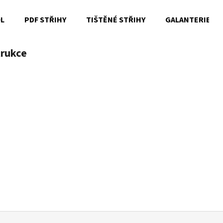
OL
PDF STŘIHY
TIŠTĚNÉ STŘIHY
GALANTERIE
trukce
Co potřebujete najít?
HLEDAT
Doporučujeme