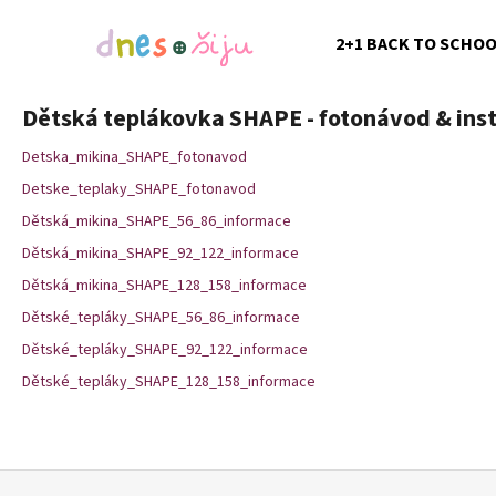
K
Přejít
na
o
2+1 BACK TO SCHO
obsah
Zpět
Zpět
š
do
do
í
Dětská teplákovka SHAPE - fotonávod & ins
k
obchodu
obchodu
Detska_mikina_SHAPE_fotonavod
Detske_teplaky_SHAPE_fotonavod
Dětská_mikina_SHAPE_56_86_informace
Dětská_mikina_SHAPE_92_122_informace
Dětská_mikina_SHAPE_128_158_informace
Dětské_tepláky_SHAPE_56_86_informace
Dětské_tepláky_SHAPE_92_122_informace
Dětské_tepláky_SHAPE_128_158_informace
Z