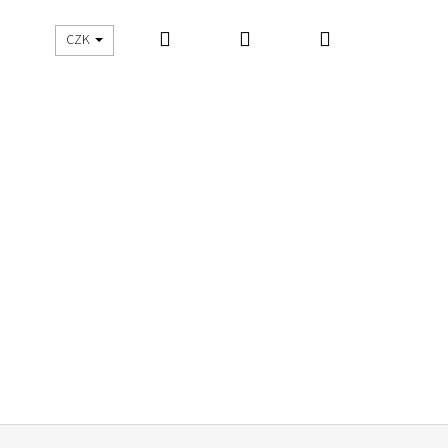
Hledat
Přihlášení
Nákupní
UŠITO
ŠIJEME S DNES ŠIJU
CZK
košík