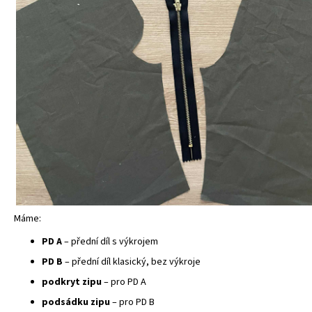
Máme:
PD A
– přední díl s výkrojem
PD B
– přední díl klasický, bez výkroje
podkryt zipu
– pro PD A
podsádku zipu
– pro PD B