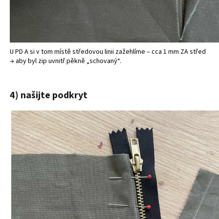
U PD A si v tom místě středovou linii zažehlíme – cca 1 mm ZA střed
→ aby byl zip uvnitř pěkně „schovaný“.
4) našijte podkryt