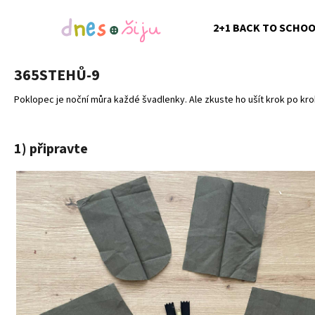
K
Přejít
na
o
2+1 BACK TO SCHO
obsah
Zpět
Zpět
š
do
do
í
365STEHŮ-9
k
obchodu
obchodu
Poklopec je noční můra každé švadlenky. Ale zkuste ho ušít krok po kroku
1) připravte