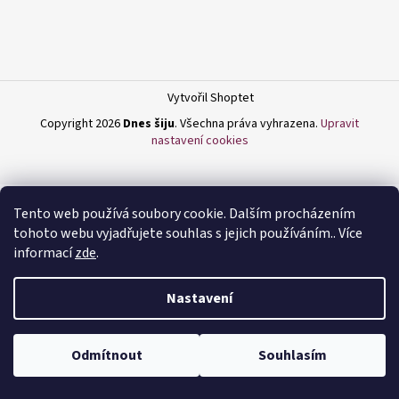
a
j
í
t
Vytvořil Shoptet
?
Copyright 2026
Dnes šiju
. Všechna práva vyhrazena.
Upravit
nastavení cookies
HLEDAT
Tento web používá soubory cookie. Dalším procházením
tohoto webu vyjadřujete souhlas s jejich používáním.. Více
informací
zde
.
D
Nastavení
o
p
o
Odmítnout
Souhlasím
r
u