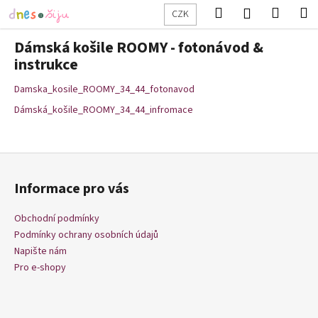
K
Přejít
Hledat
Nákup
M
Přihlášení
CZK
na
o
obsah
Zpět
Zpět
košík
š
Dámská košile ROOMY - fotonávod &
í
instrukce
C
k
Damska_kosile_ROOMY_34_44_fotonavod
o
p
Dámská_košile_ROOMY_34_44_infromace
o
t
Z
ř
á
e
Informace pro vás
p
b
a
Obchodní podmínky
u
t
Podmínky ochrany osobních údajů
j
í
Napište nám
e
Pro e-shopy
t
e
n