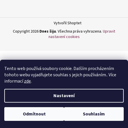
a
j
í
Vytvořil Shoptet
t
Copyright 2026
Dnes šiju
. Všechna práva vyhrazena.
Upravit
?
nastavení cookies
HLEDAT
Tento web používá soubory cookie. Dalším procházením
tohoto webu vyjadřujete souhlas s jejich používáním.. Více
informací
zde
.
D
Nastavení
o
p
o
Odmítnout
Souhlasím
r
u