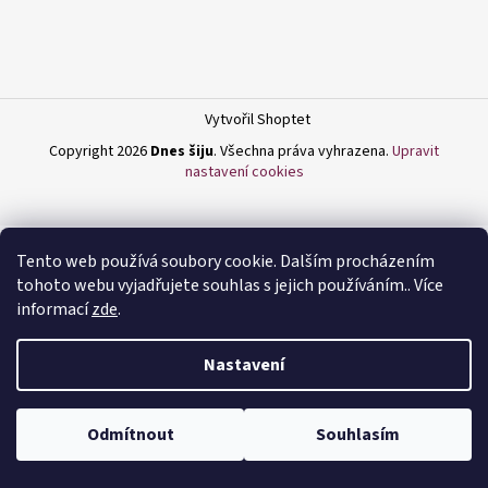
a
j
í
t
Vytvořil Shoptet
?
Copyright 2026
Dnes šiju
. Všechna práva vyhrazena.
Upravit
nastavení cookies
HLEDAT
Tento web používá soubory cookie. Dalším procházením
tohoto webu vyjadřujete souhlas s jejich používáním.. Více
informací
zde
.
D
Nastavení
o
p
o
Odmítnout
Souhlasím
r
u