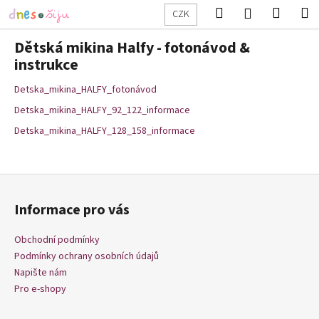
K
Přejít
Hledat
Nákup
M
Přihlášení
CZK
na
o
obsah
Zpět
Zpět
košík
š
Dětská mikina Halfy - fotonávod &
í
instrukce
C
k
Detska_mikina_HALFY_fotonávod
o
p
Detska_mikina_HALFY_92_122_informace
o
Detska_mikina_HALFY_128_158_informace
t
ř
Z
e
á
b
Informace pro vás
p
u
a
j
Obchodní podmínky
t
Podmínky ochrany osobních údajů
e
í
Napište nám
t
Pro e-shopy
e
n