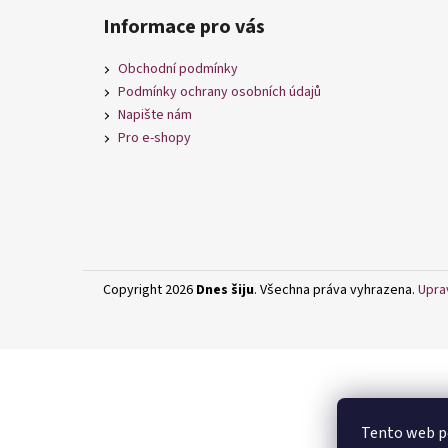
á
Informace pro vás
p
a
Obchodní podmínky
t
Podmínky ochrany osobních údajů
í
Napište nám
Pro e-shopy
Copyright 2026
Dnes šiju
. Všechna práva vyhrazena.
Upra
Tento web po