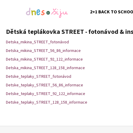
K
Přejít
na
o
2+1 BACK TO SCHO
obsah
Zpět
Zpět
š
do
do
í
Dětská teplákovka STREET - fotonávod & in
k
obchodu
obchodu
Detska_mikina_STREET_fotonávod
Detska_mikina_STREET_56_86_informace
Detska_mikina_STREET_92_122_informace
Detska_mikina_STREET_128_158_informace
Detske_teplaky_STREET_fotonávod
Detske_teplaky_STREET_56_86_informace
Detske_teplaky_STREET_92_122_informace
Detske_teplaky_STREET_128_158_informace
Z