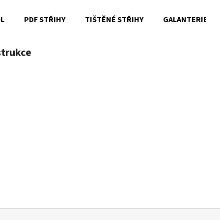
OL
PDF STŘIHY
TIŠTĚNÉ STŘIHY
GALANTERIE
strukce
Co potřebujete najít?
HLEDAT
Doporučujeme