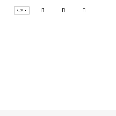
Hledat
Přihlášení
Nákupní
UŠITO
ŠIJEME S DNES ŠIJU
CZK
košík