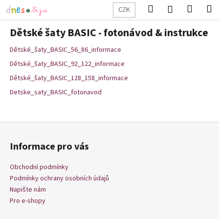
K
Přejít
Hledat
Nákup
M
Přihlášení
CZK
na
o
obsah
Zpět
Zpět
košík
š
Dětské šaty BASIC - fotonávod & instrukce
í
C
Dětské_šaty_BASIC_56_86_informace
k
o
Dětské_šaty_BASIC_92_122_informace
p
Dětské_šaty_BASIC_128_158_informace
o
Detske_saty_BASIC_fotonavod
t
ř
Z
e
á
b
Informace pro vás
p
u
a
j
Obchodní podmínky
t
e
Podmínky ochrany osobních údajů
í
t
Napište nám
Pro e-shopy
e
n