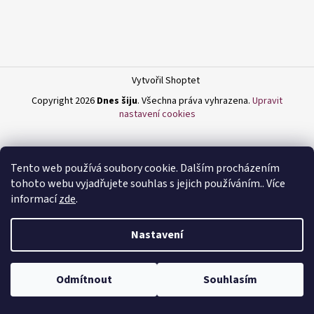
a
j
í
t
Vytvořil Shoptet
?
Copyright 2026
Dnes šiju
. Všechna práva vyhrazena.
Upravit
nastavení cookies
HLEDAT
Tento web používá soubory cookie. Dalším procházením
tohoto webu vyjadřujete souhlas s jejich používáním.. Více
informací
zde
.
D
Nastavení
o
p
o
Odmítnout
Souhlasím
r
u