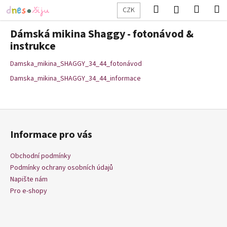
K
Přejít
Hledat
Nákup
M
Přihlášení
CZK
na
o
obsah
Zpět
Zpět
košík
š
Dámská mikina Shaggy - fotonávod &
í
instrukce
C
k
Damska_mikina_SHAGGY_34_44_fotonávod
o
p
Damska_mikina_SHAGGY_34_44_informace
o
t
Z
ř
á
e
Informace pro vás
p
b
a
Obchodní podmínky
u
t
Podmínky ochrany osobních údajů
j
í
Napište nám
e
Pro e-shopy
t
e
n