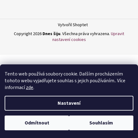
a
j
í
Vytvořil Shoptet
t
Copyright 2026
Dnes šiju
. Všechna práva vyhrazena.
Upravit
?
nastavení cookies
HLEDAT
Tento web používá soubory cookie. Dalším procházením
tohoto webu vyjadřujete souhlas s jejich používáním.. Více
informací
zde
.
D
Nastavení
o
p
o
Odmítnout
Souhlasím
r
u