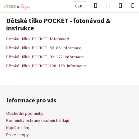
K
Přejít
Hledat
Nákup
M
Přihlášení
CZK
na
o
obsah
Zpět
Zpět
košík
š
Dětské tílko POCKET - fotonávod &
í
instrukce
C
k
Detske_tilko_POCKET_fotonavod
o
p
Dětské_tílko_POCKET_56_86_informace
o
Dětské_tílko_POCKET_92_122_informace
t
Dětské_tílko_POCKET_128_158_informace
ř
e
Z
b
á
u
Informace pro vás
p
j
a
e
Obchodní podmínky
t
t
Podmínky ochrany osobních údajů
í
Napište nám
e
Pro e-shopy
n