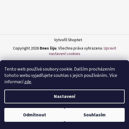
a
j
í
t
?
Vytvořil Shoptet
Copyright 2026
Dnes šiju
. Všechna práva vyhrazena.
Upravit
nastavení cookies
HLEDAT
Tento web používá soubory cookie. Dalším procházením
tohoto webu vyjadřujete souhlas s jejich používáním.. Více
informací
zde
.
D
Nastavení
o
p
o
Odmítnout
Souhlasím
r
u