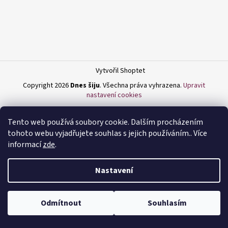
a
j
í
t
?
Vytvořil Shoptet
Copyright 2026
Dnes šiju
. Všechna práva vyhrazena.
Upravit
nastavení cookies
HLEDAT
Tento web používá soubory cookie. Dalším procházením
tohoto webu vyjadřujete souhlas s jejich používáním.. Více
informací
zde
.
D
Nastavení
o
p
o
Odmítnout
Souhlasím
r
u