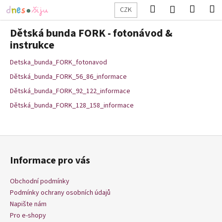
K
Přejít
Hledat
Nákup
M
Přihlášení
CZK
na
o
obsah
Zpět
Zpět
košík
š
Dětská bunda FORK - fotonávod &
í
instrukce
C
k
Detska_bunda_FORK_fotonavod
o
p
Dětská_bunda_FORK_56_86_informace
o
Dětská_bunda_FORK_92_122_informace
t
Dětská_bunda_FORK_128_158_informace
ř
e
Z
b
á
u
Informace pro vás
p
j
a
e
Obchodní podmínky
t
t
Podmínky ochrany osobních údajů
í
Napište nám
e
Pro e-shopy
n