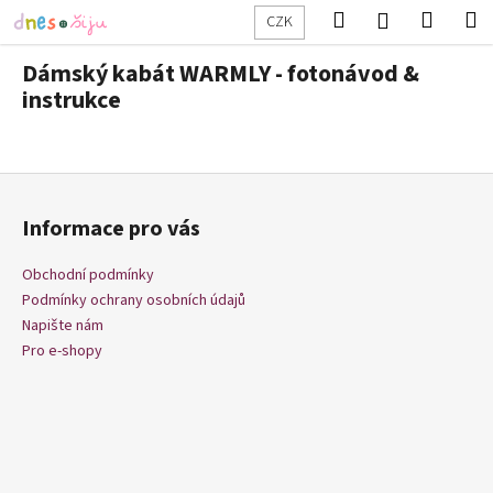
K
Přejít
Hledat
Nákup
M
Přihlášení
CZK
na
o
obsah
Zpět
Zpět
košík
š
Dámský kabát WARMLY - fotonávod &
í
instrukce
C
k
o
p
Z
o
á
Informace pro vás
t
p
ř
a
Obchodní podmínky
e
t
Podmínky ochrany osobních údajů
b
í
Napište nám
u
Pro e-shopy
j
e
t
e
n