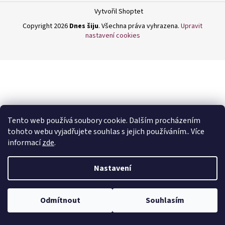
a
Vytvořil Shoptet
j
Copyright 2026
Dnes šiju
. Všechna práva vyhrazena.
Upravit
í
nastavení cookies
t
?
HLEDAT
Tento web používá soubory cookie. Dalším procházením
tohoto webu vyjadřujete souhlas s jejich používáním.. Více
informací
zde
.
D
Nastavení
o
p
o
Odmítnout
Souhlasím
r
u