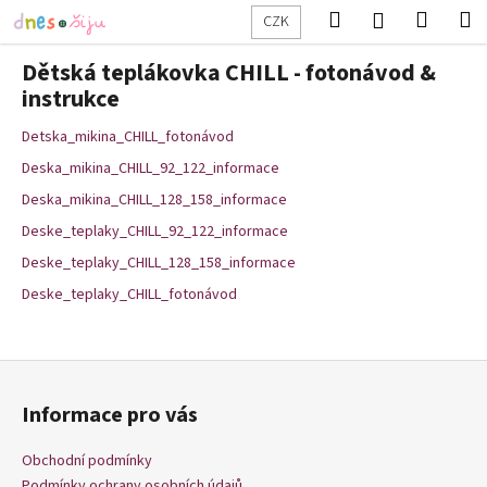
K
Přejít
Hledat
Nákup
M
Přihlášení
CZK
na
o
obsah
Zpět
Zpět
košík
š
Dětská teplákovka CHILL - fotonávod &
í
instrukce
C
k
Detska_mikina_CHILL_fotonávod
o
p
Deska_mikina_CHILL_92_122_informace
o
Deska_mikina_CHILL_128_158_informace
t
Deske_teplaky_CHILL_92_122_informace
ř
Deske_teplaky_CHILL_128_158_informace
e
Deske_teplaky_CHILL_fotonávod
b
u
j
Z
e
á
Informace pro vás
t
p
e
a
Obchodní podmínky
n
t
Podmínky ochrany osobních údajů