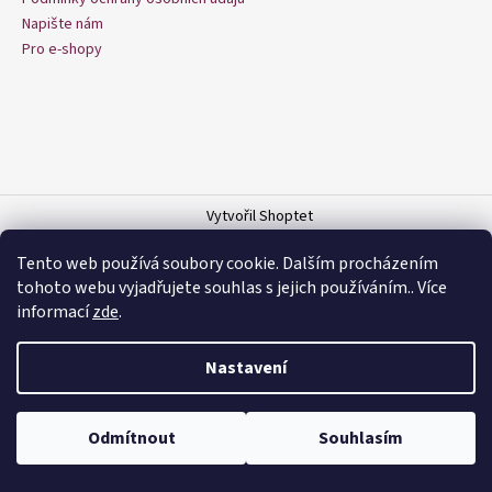
a
í
Napište nám
j
Pro e-shopy
í
t
?
Vytvořil Shoptet
Copyright 2026
Dnes šiju
. Všechna práva vyhrazena.
Upravit
HLEDAT
Tento web používá soubory cookie. Dalším procházením
nastavení cookies
tohoto webu vyjadřujete souhlas s jejich používáním.. Více
informací
zde
.
D
Nastavení
o
p
o
Odmítnout
Souhlasím
r
u