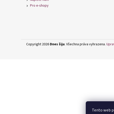
í
Pro e-shopy
Copyright 2026
Dnes šiju
. Všechna práva vyhrazena.
Upra
Tento web po