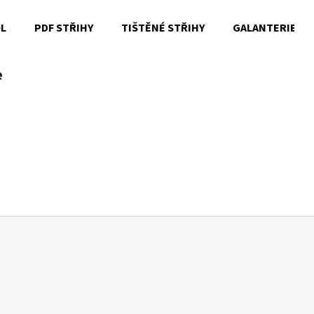
OL
PDF STŘIHY
TIŠTĚNÉ STŘIHY
GALANTERIE
e
Co potřebujete najít?
HLEDAT
Doporučujeme