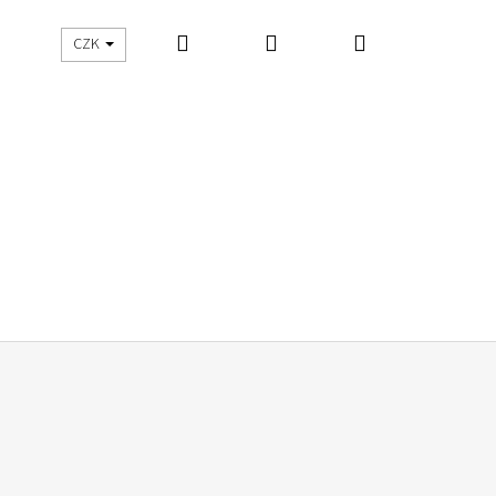
Hledat
Přihlášení
Nákupní
UŠITO
ŠIJEME S DNES ŠIJU
CZK
košík