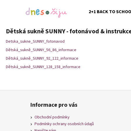
K
Přejít
na
o
2+1 BACK TO SCHO
obsah
Zpět
Zpět
š
do
do
í
Dětská sukně SUNNY - fotonávod & instrukc
k
obchodu
obchodu
Detska_sukne_SUNNY_fotonavod
Dětská_sukně_SUNNY_56_86_informace
Dětská_sukně_SUNNY_92_122_informace
Dětská_sukně_SUNNY_128_158_informace
Z
á
Informace pro vás
p
a
Obchodní podmínky
t
Podmínky ochrany osobních údajů
Napište nám