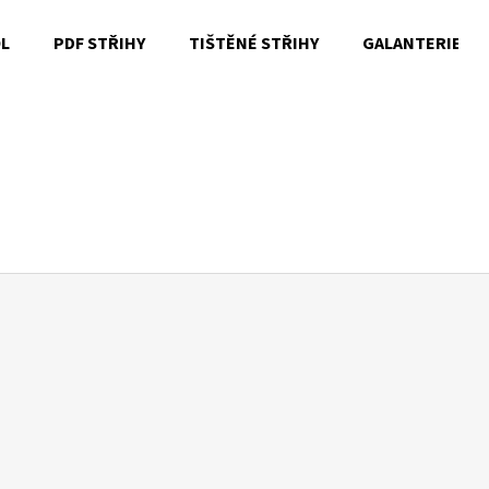
OL
PDF STŘIHY
TIŠTĚNÉ STŘIHY
GALANTERIE
Co potřebujete najít?
HLEDAT
Doporučujeme