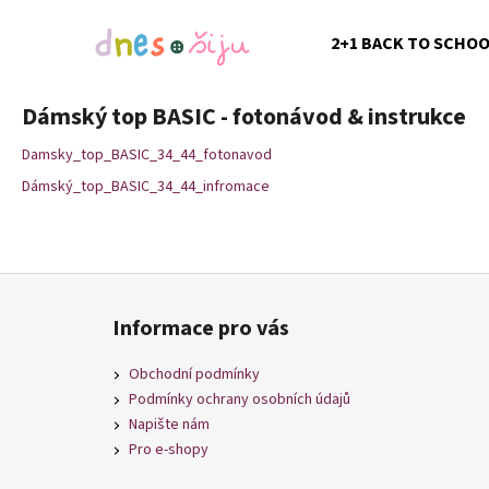
K
Přejít
na
o
2+1 BACK TO SCHO
obsah
Zpět
Zpět
š
do
do
í
Dámský top BASIC - fotonávod & instrukce
k
obchodu
obchodu
Damsky_top_BASIC_34_44_fotonavod
Dámský_top_BASIC_34_44_infromace
Z
á
Informace pro vás
p
a
Obchodní podmínky
t
Podmínky ochrany osobních údajů
í
Napište nám
Pro e-shopy