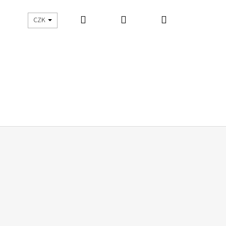
Hledat
Přihlášení
Nákupní
UŠITO
ŠIJEME S DNES ŠIJU
CZK
košík