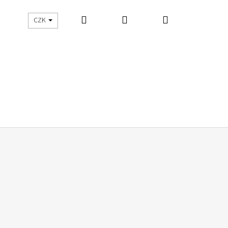
Hledat
Přihlášení
Nákupní
UŠITO
ŠIJEME S DNES ŠIJU
CZK
košík