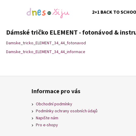
K
Přejít
na
o
2+1 BACK TO SCHO
obsah
Zpět
Zpět
š
do
do
í
Dámské tričko ELEMENT - fotonávod & instr
k
obchodu
obchodu
Damske_tricko_ELEMENT_34_44_fotonavod
Damske_tricko_ELEMENT_34_44_informace
Z
á
Informace pro vás
p
a
Obchodní podmínky
t
Podmínky ochrany osobních údajů
í
Napište nám
Pro e-shopy