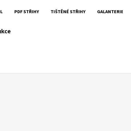
OL
PDF STŘIHY
TIŠTĚNÉ STŘIHY
GALANTERIE
ukce
Co potřebujete najít?
HLEDAT
Doporučujeme