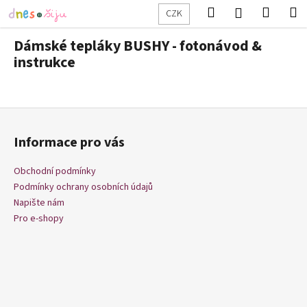
K
Přejít
Hledat
Nákup
M
Přihlášení
CZK
na
o
obsah
Zpět
Zpět
košík
š
Dámské tepláky BUSHY - fotonávod &
í
instrukce
C
k
o
p
Z
o
á
Informace pro vás
t
p
ř
a
Obchodní podmínky
e
t
Podmínky ochrany osobních údajů
b
í
Napište nám
u
Pro e-shopy
j
e
t
e
n