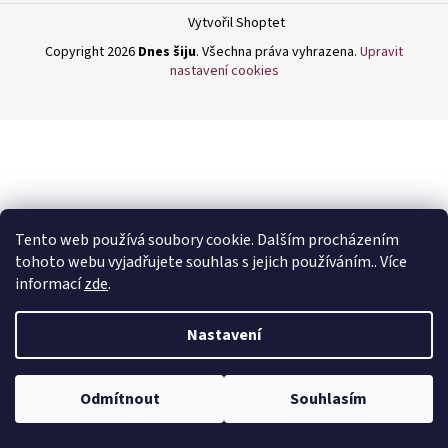
a
Vytvořil Shoptet
j
Copyright 2026
Dnes šiju
. Všechna práva vyhrazena.
Upravit
í
nastavení cookies
t
?
HLEDAT
Tento web používá soubory cookie. Dalším procházením
tohoto webu vyjadřujete souhlas s jejich používáním.. Více
informací
zde
.
D
Nastavení
o
p
o
Odmítnout
Souhlasím
r
u