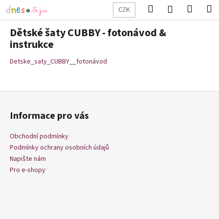
K
Přejít
Hledat
Nákup
M
Přihlášení
CZK
na
o
obsah
Zpět
Zpět
košík
š
Dětské šaty CUBBY - fotonávod &
í
instrukce
C
k
Detske_saty_CUBBY__fotonávod
o
p
o
Z
t
á
ř
Informace pro vás
p
e
a
Obchodní podmínky
b
t
Podmínky ochrany osobních údajů
u
í
Napište nám
j
Pro e-shopy
e
t
e
n