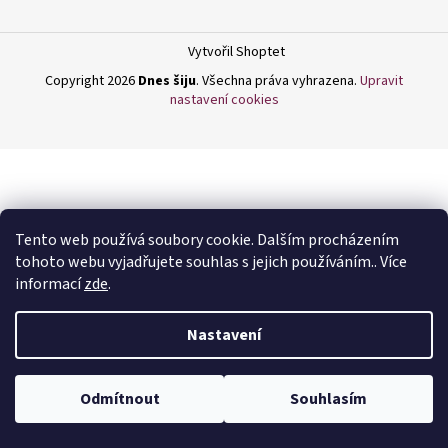
a
j
Vytvořil Shoptet
í
Copyright 2026
Dnes šiju
. Všechna práva vyhrazena.
Upravit
t
nastavení cookies
?
HLEDAT
Tento web používá soubory cookie. Dalším procházením
tohoto webu vyjadřujete souhlas s jejich používáním.. Více
informací
zde
.
D
Nastavení
o
p
o
Odmítnout
Souhlasím
r
u