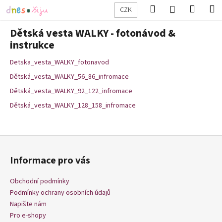
K
Přejít
Hledat
Nákup
M
Přihlášení
CZK
na
o
obsah
Zpět
Zpět
košík
š
Dětská vesta WALKY - fotonávod &
í
instrukce
C
k
Detska_vesta_WALKY_fotonavod
o
p
Dětská_vesta_WALKY_56_86_infromace
o
Dětská_vesta_WALKY_92_122_infromace
t
Dětská_vesta_WALKY_128_158_infromace
ř
e
Z
b
á
u
Informace pro vás
p
j
a
e
Obchodní podmínky
t
t
Podmínky ochrany osobních údajů
í
Napište nám
e
Pro e-shopy
n