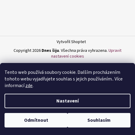
a
j
í
t
?
Vytvořil Shoptet
Copyright 2026
Dnes šiju
. Všechna práva vyhrazena.
Upravit
nastavení cookies
HLEDAT
Tento web používá soubory cookie. Dalším procházením
tohoto webu vyjadřujete souhlas s jejich používáním.. Více
informací
zde
.
D
Nastavení
o
p
o
Odmítnout
Souhlasím
r
u