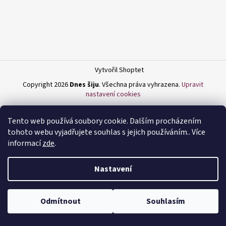
a
j
í
t
?
Vytvořil Shoptet
Copyright 2026
Dnes šiju
. Všechna práva vyhrazena.
Upravit
nastavení cookies
HLEDAT
Tento web používá soubory cookie. Dalším procházením
tohoto webu vyjadřujete souhlas s jejich používáním.. Více
informací
zde
.
D
Nastavení
o
p
o
Odmítnout
Souhlasím
r
u