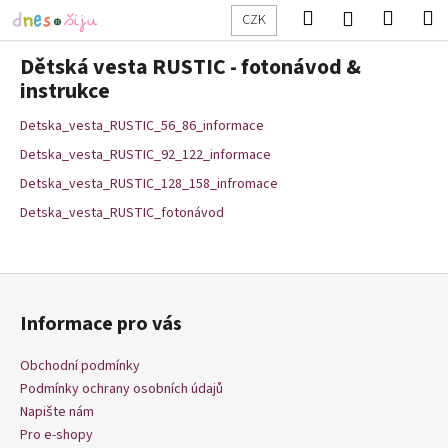
K
Přejít
Hledat
Nákup
M
Přihlášení
CZK
na
o
obsah
Zpět
Zpět
košík
š
Dětská vesta RUSTIC - fotonávod &
í
instrukce
C
k
Detska_vesta_RUSTIC_56_86_informace
o
p
Detska_vesta_RUSTIC_92_122_informace
o
Detska_vesta_RUSTIC_128_158_infromace
t
Detska_vesta_RUSTIC_fotonávod
ř
e
Z
b
á
u
Informace pro vás
p
j
a
e
Obchodní podmínky
t
t
Podmínky ochrany osobních údajů
í
Napište nám
e
Pro e-shopy
n