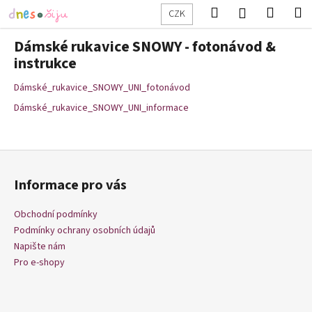
K
Přejít
Hledat
Nákup
M
Přihlášení
CZK
na
o
obsah
Zpět
Zpět
košík
š
Dámské rukavice SNOWY - fotonávod &
í
instrukce
C
k
Dámské_rukavice_SNOWY_UNI_fotonávod
o
p
Dámské_rukavice_SNOWY_UNI_informace
o
t
Z
ř
á
e
Informace pro vás
p
b
a
Obchodní podmínky
u
t
Podmínky ochrany osobních údajů
j
í
Napište nám
e
Pro e-shopy
t
e
n