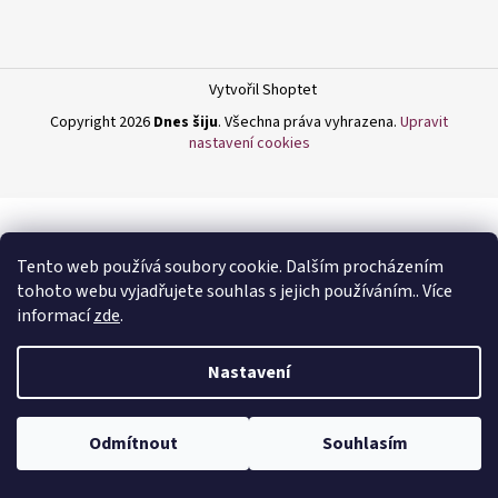
a
j
í
Vytvořil Shoptet
t
Copyright 2026
Dnes šiju
. Všechna práva vyhrazena.
Upravit
?
nastavení cookies
HLEDAT
Tento web používá soubory cookie. Dalším procházením
tohoto webu vyjadřujete souhlas s jejich používáním.. Více
informací
zde
.
D
Nastavení
o
p
o
Odmítnout
Souhlasím
r
u