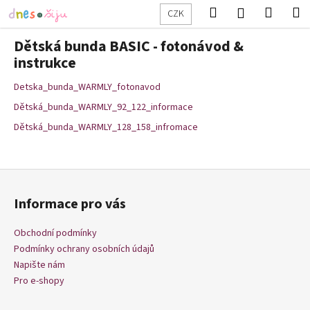
K
Přejít
Hledat
Nákup
M
Přihlášení
CZK
na
o
obsah
Zpět
Zpět
košík
š
Dětská bunda BASIC - fotonávod &
í
instrukce
C
k
Detska_bunda_WARMLY_fotonavod
o
p
Dětská_bunda_WARMLY_92_122_informace
o
Dětská_bunda_WARMLY_128_158_infromace
t
ř
Z
e
á
b
Informace pro vás
p
u
a
j
Obchodní podmínky
t
Podmínky ochrany osobních údajů
e
í
Napište nám
t
Pro e-shopy
e
n