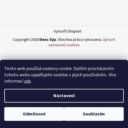
a
j
í
t
Vytvořil Shoptet
?
Copyright 2026
Dnes šiju
. Všechna práva vyhrazena.
Upravit
nastavení cookies
HLEDAT
Tento web používá soubory cookie. Dalším procházením
tohoto webu vyjadřujete souhlas s jejich používáním.. Více
informací
zde
.
D
Nastavení
o
p
o
Odmítnout
Souhlasím
r
u