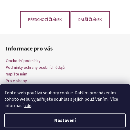
a
j
PŘEDCHOZÍ ČLÁNEK
DALŠÍ ČLÁNEK
í
t
?
Z
á
Informace pro vás
p
a
Obchodní podmínky
t
HLEDAT
Podmínky ochrany osobních údajů
í
Napište nám
Pro e-shopy
D
Tento web používá soubory cookie. Dalším procházením
o
tohoto webu vyjadřujete souhlas s jejich používáním.. Více
p
informací
zde
.
o
r
Nastavení
u
Vytvořil Shoptet