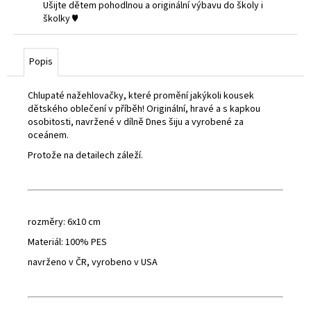
č
Ušijte dětem pohodlnou a originální výbavu do školy i
u
školky ♥
j
e
m
Popis
e
Chlupaté nažehlovačky, které promění jakýkoli kousek
dětského oblečení v příběh! Originální, hravé a s kapkou
osobitosti, navržené v dílně Dnes šiju a vyrobené za
oceánem.
Protože na detailech záleží.
rozměry: 6x10 cm
Materiál: 100% PES
navrženo v ČR, vyrobeno v USA