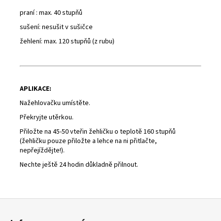
praní : max. 40 stupňů
sušení: nesušit v sušičce
žehlení: max. 120 stupňů (z rubu)
APLIKACE:
Nažehlovačku umístěte.
Překryjte utěrkou.
Přiložte na 45-50 vteřin žehličku o teplotě 160 stupňů
(žehličku pouze přiložte a lehce na ni přitlačte,
nepřejíždějte!).
Nechte ještě 24 hodin důkladně přilnout.
Z
á