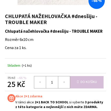
–66 %
a
j
CHLUPATÁ NAŽEHLOVAČKA #dnesšiju -
í
TROUBLE MAKER
t
?
Chlupatá nažehlovačka #dnesšiju - TROUBLE MAKER
Rozměr 6x10 cm
Cena za 1 ks.
HLEDAT
Skladem
(>1 ks)
D
75 Kč
–66 %
25 Kč
DO KOŠÍKU
o
p
Měrná
o
cena:
Akce 2+1 zdarma
r
V rámci akce
2+1 BACK TO SCHOOL
si vyberte
3 produkty
u
z této kategorie a nejlevnější z nich máte ZDARMA.