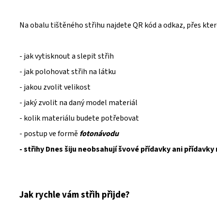
Na obalu tištěného střihu najdete QR kód a odkaz, přes kte
- jak vytisknout a slepit střih
- jak polohovat střih na látku
- jakou zvolit velikost
- jaký zvolit na daný model materiál
- kolik materiálu budete potřebovat
- postup ve formě
fotonávodu
- střihy Dnes šiju neobsahují švové přídavky ani přídavky
Jak rychle vám střih přijde?