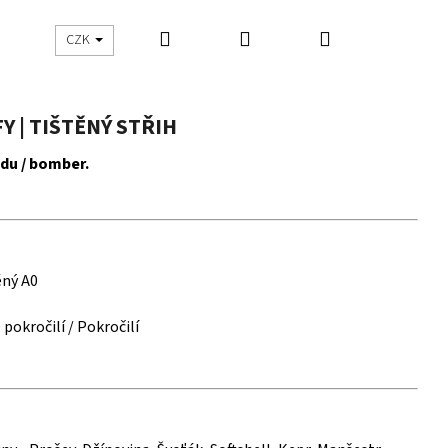
Hledat
Přihlášení
Nákupní
UŠITO
ŠIJEME S DNES ŠIJU
CZK
košík
 | TIŠTĚNÝ STŘIH
du / bomber.
ěný A0
 pokročilí / Pokročilí