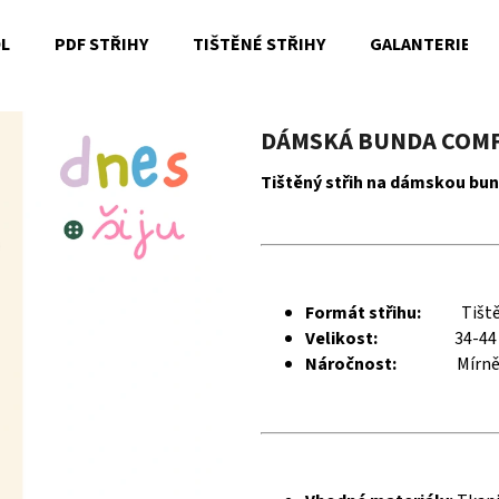
OL
PDF STŘIHY
TIŠTĚNÉ STŘIHY
GALANTERIE
Co potřebujete najít?
DÁMSKÁ BUNDA COMFY
Tištěný střih na dámskou bun
HLEDAT
Doporučujeme
Formát střihu:
Tišt
Velikost:
34-44
Náročnost:
Mírně