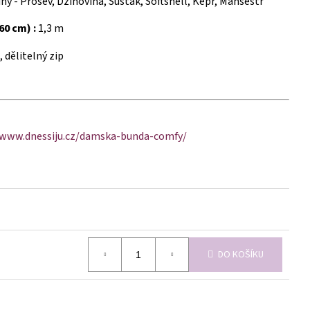
y - Prošev, Džínovina, Šusťák, Softshell, Kepr, Manšestr
60 cm) :
1,3 m
 dělitelný zip
/www.dnessiju.cz/damska-bunda-comfy/
DO KOŠÍKU