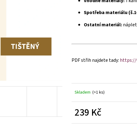
Vhodné materiály:
Tkanin
Spotřeba materiálu (š.1
Ostatní materiál:
náplet,
PDF střih najdete tady:
https:/
Skladem
(>1 ks)
239 Kč
Měrná
cena: