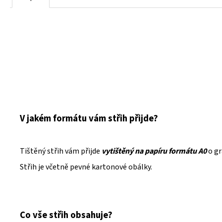
V jakém formátu vám střih přijde?
Tištěný střih vám přijde
vytištěný na papíru formátu A0
o g
Střih je včetně pevné kartonové obálky.
Co vše střih obsahuje?