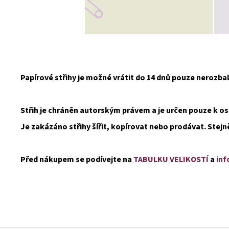
Papírové střihy je možné vrátit do 14 dnů pouze nerozb
Střih je chráněn autorským právem a je určen pouze k 
Je zakázáno střihy šířit, kopírovat nebo prodávat. Stejn
Před nákupem se podívejte na
TABULKU VELIKOSTÍ
a
inf