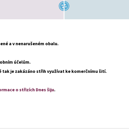
alené a v nenarušeném obalu.
osobním účelům.
ě tak je zakázáno střih využívat ke komerčnímu šití.
ormace o střizích Dnes šiju
.