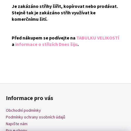
Je zakázáno střihy šířit, kopírovat nebo prodávat.
Stejně tak je zakázáno střih využívat ke
komerčnímu šití.
Před nákupem se podívejte na
TABULKU VELIKOSTÍ
a
informace o střizích Dnes šiju
.
Z
á
Informace pro vás
p
a
Obchodní podmínky
t
Podmínky ochrany osobních údajů
í
Napište nám
Pro e-shopy