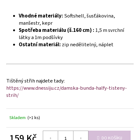
č
u
j
Vhodné materiály:
Softshell, šusťákovina,
e
manšestr, kepr
m
Spotřeba materiálu (š.160 cm) :
1,5 m svrchní
e
látky a 1m podšívky
Ostatní materiál:
zip nedělitelný, náplet
Tištěný střih najdete tady:
https://www.dnessiju.cz/damska-bunda-halfy-tisteny-
strih/
Skladem
(>1 ks)
159 Kč
DO KOŠÍKU