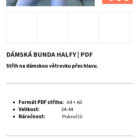
a
j
í
t
?
DÁMSKÁ BUNDA HALFY | PDF
Střih na dámskou větrovku přes hlavu.
HLEDAT
D
Formát PDF střihu:
A4 + A0
o
Velikost:
34-44
p
Náročnost:
Pokročilí
o
r
u