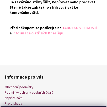
Je zakázáno střihy šířit, kopírovat nebo prodávat.
Stejně tak je zakázáno střih využívat ke
komerčnímu šití.
Před nákupem se podívejte na
TABULKU VELIKOSTÍ
a
informace o střizích Dnes šiju
.
Z
á
Informace pro vás
p
a
Obchodní podmínky
t
Podmínky ochrany osobních údajů
í
Napište nám
Pro e-shopy