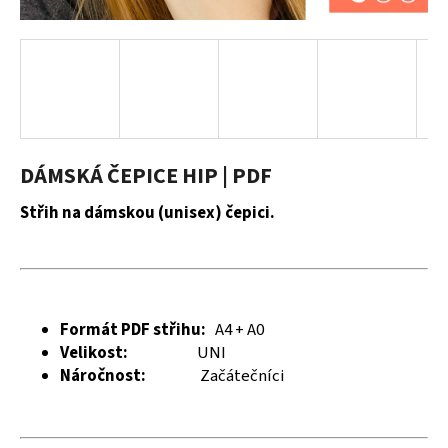
a
j
í
t
?
DÁMSKÁ ČEPICE HIP | PDF
Střih na dámskou (unisex) čepici.
HLEDAT
D
Formát PDF střihu:
A4 + A0
o
Velikost:
UNI
p
Náročnost:
Začátečníci
o
r
u