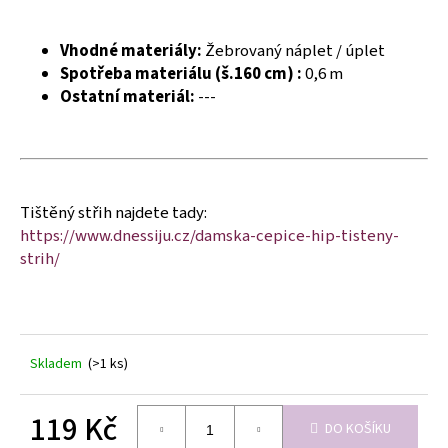
č
u
j
Vhodné materiály:
Žebrovaný náplet / úplet
e
Spotřeba materiálu (š.160 cm) :
0,6 m
m
Ostatní materiál:
---
e
Tištěný střih najdete tady:
https://www.dnessiju.cz/damska-cepice-hip-tisteny-
strih/
Skladem
(>1 ks)
119 Kč
DO KOŠÍKU