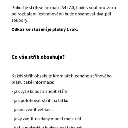
Pokud je střih ve formátu A4 i A0, bude v souboru .zip a
po rozbalení (extrahování) bude obsahovat dva .pdf
soubory.
Odkaz ke stažení je platný 1 rok.
Co vše střih obsahuje?
Každý střih obsahuje krom přehledného střihového
plánu také informace:
- jak vytisknout a slepit střih
- jak polohovat střih na látku
- jakou zvolit velikost
- jaký zvolit na daný model materiál
- kolik materiálu budete potřebovat