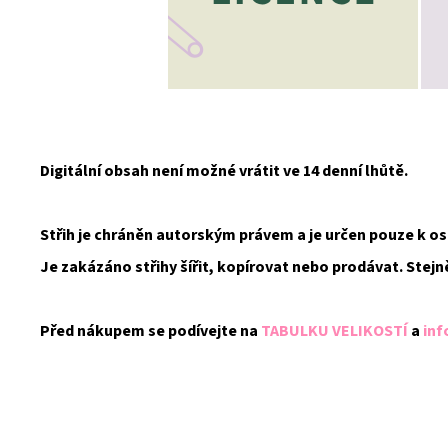
Digitální obsah není možné vrátit ve 14 denní lhůtě.
Střih je chráněn autorským právem a je určen pouze k 
Je zakázáno střihy šířit, kopírovat nebo prodávat. Stejn
Před nákupem se podívejte na
TABULKU VELIKOSTÍ
a
inf