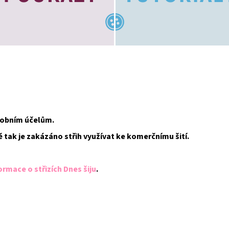
osobním účelům.
ě tak je zakázáno střih využívat ke komerčnímu šití.
ormace o střizích Dnes šiju
.