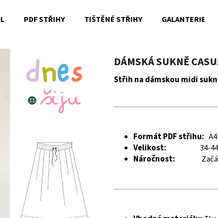
OL
PDF STŘIHY
TIŠTĚNÉ STŘIHY
GALANTERIE
Co potřebujete najít?
DÁMSKÁ SUKNĚ CASUA
Střih na dámskou midi sukn
HLEDAT
Doporučujeme
Formát PDF střihu:
A4
Velikost:
34-4
Náročnost:
Začá