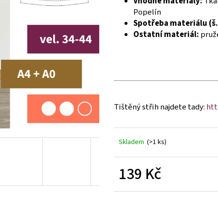
Vhodné materiály:
Tkan
Popelín
Spotřeba materiálu (š.
Ostatní materiál:
pruže
Tištěný střih najdete tady:
htt
Skladem
(>1 ks)
139 Kč
Měrná
cena: