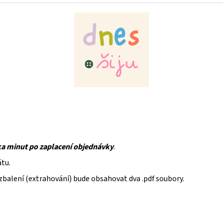
ka minut po zaplacení objednávky
.
átu.
rozbalení (extrahování) bude obsahovat dva .pdf soubory.