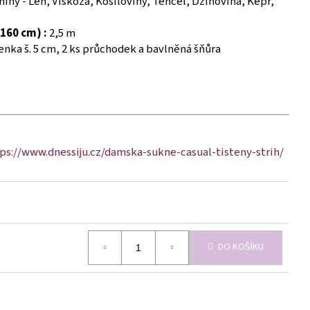
iny - Len, Viskóza, Košiloviny, Tencel, Džínovina, Kepr,
160 cm) :
2,5 m
nka š. 5 cm, 2 ks průchodek a bavlněná šňůra
ps://www.dnessiju.cz/damska-sukne-casual-tisteny-strih/
DO KOŠÍKU