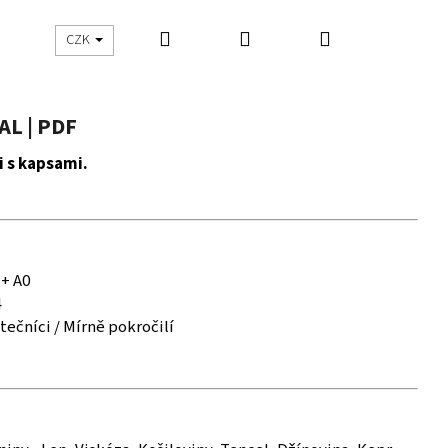
Hledat
Přihlášení
Nákupní
UŠITO
ŠIJEME S DNES ŠIJU
CZK
košík
L | PDF
i s kapsami.
 + A0
4
tečníci / Mírně pokročilí