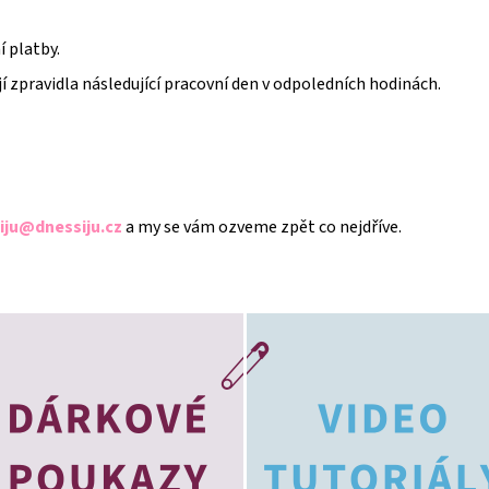
 platby.
jí zpravidla následující pracovní den v odpoledních hodinách.
iju@dnessiju.cz
a my se vám ozveme zpět co nejdříve.