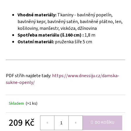
č
u
j
Vhodné materiály:
Tkaniny - bavlněný popelín,
e
bavlněný kepr, bavlněný satén, bavlněné plátno, len,
m
košiloviny, manšestr, viskóza, džínovina
e
Spotřeba materiálu (š.160 cm) :
1,8 m
Ostatní materiál:
pruženka šíře 5 cm
PDF střih najdete tady:
https://www.dnessiju.cz/damska-
sukne-openly/
Skladem
(>1 ks)
209 Kč
DO KOŠÍKU
Měrná