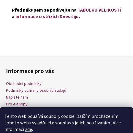
Před nákupem se podívejte na
TABULKU VELIKOSTÍ
a
informace o střizích Dnes šiju
.
Z
á
Informace pro vás
p
a
Obchodní podmínky
t
Podmínky ochrany osobních údajů
í
Napište nám
Pro e-shopy
Tento web používá soubory cookie. Dalším procházením
tohoto webu vyjadřujete souhlas s jejich používáním.. Více
informací
zde
.