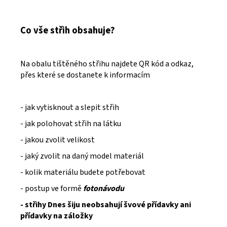
Co vše střih obsahuje?
Na obalu tištěného střihu najdete QR kód a odkaz,
přes které se dostanete k informacím
- jak vytisknout a slepit střih
- jak polohovat střih na látku
- jakou zvolit velikost
- jaký zvolit na daný model materiál
- kolik materiálu budete potřebovat
- postup ve formě
fotonávodu
- střihy Dnes šiju neobsahují švové přídavky ani
přídavky na záložky