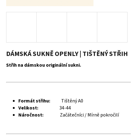
a
j
í
t
?
DÁMSKÁ SUKNĚ OPENLY | TIŠTĚNÝ STŘIH
Střih na dámskou originální sukni.
HLEDAT
D
Formát střihu:
Tištěný A0
o
Velikost:
34-44
p
Náročnost:
Začátečníci / Mírně pokročilí
o
r
u